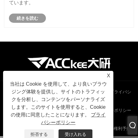
ています。
続きを読む
X
当社は Cookie を使用して、より良いブラウ
ジング体験を提供し、サイトのトラフィッ
Links
Sitemap
RSS
XML
プライバシ
クを分析し、コンテンツをパーソナライズ
します。このサイトを使用すると、Cookie
ーポリシー
の使用に同意したことになります。
プライ
バシーポリシー
著作権 2024 © Zhejiang Younio Tools Co. Ltd.すべての権利予約
拒否する
受け入れる