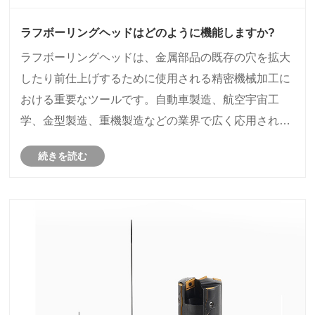
ラフボーリングヘッドはどのように機能しますか?
ラフボーリングヘッドは、金属部品の既存の穴を拡大
したり前仕上げするために使用される精密機械加工に
おける重要なツールです。自動車製造、航空宇宙工
学、金型製造、重機製造などの業界で広く応用されて
います。この記事では、ラフボーリングヘッドの仕組
続きを読む
み、構造コンポーネント、動作原理、適用シナリオ、
選択基準、メンテナンス方法、一般的なトラブルシュ
ーティング方法について包括的に説明します。目標
は、ユーザーがボーリング加工で加工効率を向上さ
せ、工具コストを削減し、安定した寸法精度を達成で
きるように支援することです。