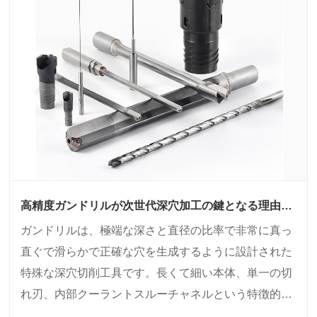
高精度ガンドリルが次世代深穴加工の鍵となる理由と
は？
ガンドリルは、極端な深さと直径の比率で非常に真っ
直ぐで滑らかで正確な穴を生成するように設計された
特殊な深穴切削工具です。長くて細い本体、単一の切
れ刃、内部クーラントスルーチャネルという特徴的な
構造により、一貫した切りくず排出と最小限の熱歪み