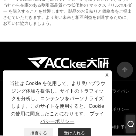
当社から在庫のある割引高品質かつ低価格の マックスドリルホルダ
ー を購入することを歓迎します。製品のお見積りと価格表をご提出
させていただきます。より良い未来と相互利益を創造するために、
お互いに協力しましょう。
X
当社は Cookie を使用して、より良いブラウ
ジング体験を提供し、サイトのトラフィッ
Links
Sitemap
RSS
XML
プライバシ
クを分析し、コンテンツをパーソナライズ
します。このサイトを使用すると、Cookie
ーポリシー
の使用に同意したことになります。
プライ
バシーポリシー
著作権 2024 © Zhejiang Younio Tools Co. Ltd.すべての権利予約
拒否する
受け入れる