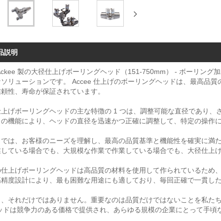
品説明
Ackee 製の大径仕上げボーリングヘッド（151-750mm） - ボー
ソリューションです。 Accee 仕上げのボーリングヘッドは、最高
信頼性、寿命が保証されています。
仕上げボーリングヘッドの主な特徴の 1 つは、調整可能な直径であり、
この機能により、ヘッドの直径を迅速かつ正確に調整して、特定の操作
cee では、お客様のニーズを理解し、最高の品質基準と機能性を確実に
業している場合でも、大規模な作業で作業している場合でも、大径仕上げ
の仕上げボーリングヘッドは高品質の材料を使用して作られているため
高精度設計により、最も困難な用途にも適しており、毎回正確で一貫し
し、それだけではありません。重要なのは品質だけではないことを私た
ヘッドは競争力のある価格で提供され、あらゆる規模の企業にとって手頃