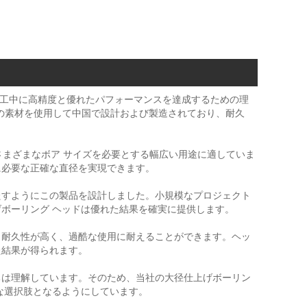
リング加工中に高精度と優れたパフォーマンスを達成するための理
品質の素材を使用して中国で設計および製造されており、耐久
さまざまなボア サイズを必要とする幅広い用途に適していま
に必要な正確な直径を実現できます。
満たすようにこの製品を設計しました。小規模なプロジェクト
ボーリング ヘッドは優れた結果を確実に提供します。
、耐久性が高く、過酷な使用に耐えることができます。ヘッ
た結果が得られます。
ちは理解しています。そのため、当社の大径仕上げボーリン
な選択肢となるようにしています。