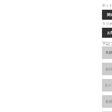
ホット
関
ラフ
お
下記