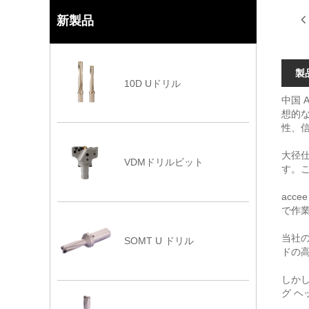
新製品
製
10D Uドリル
中国 
想的な
性、
大径
VDMドリルビット
す。
ac
で作
当社
SOMT U ドリル
ドの
しか
グ 