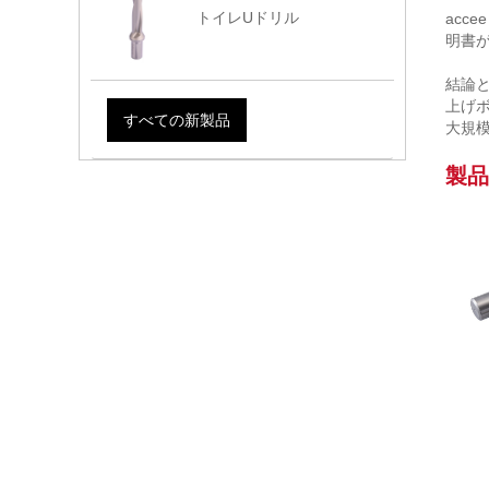
トイレUドリル
ac
明書
結論と
上げ
すべての新製品
大規
製品